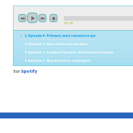
00:00
1. Episode 4 - Prévenir, mais convaincre qui
2. Episode 3 - Une culture qui banalise
3. Episode 2 - Comment boivent réellement les jeunes
4. Episode 1 - Que disent les campagnes
Sur
Spotify