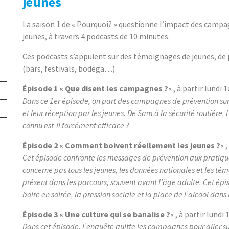
jeunes
La saison 1 de « Pourquoi? » questionne l’impact des campa
jeunes, à travers 4 podcasts de 10 minutes.
Ces podcasts s’appuient sur des témoignages de jeunes, de 
(bars, festivals, bodega…)
Épisode 1 « Que disent les campagnes ?
« , à partir lundi 1
Dans ce 1er épisode, on part des campagnes de prévention sur l’
et leur réception par les jeunes. De Sam à la sécurité routière
connu est-il forcément efficace ?
Épisode 2 « Comment boivent réellement les jeunes ?
« 
Cet épisode confronte les messages de prévention aux pratiques
concerne pas tous les jeunes, les données nationales et les témo
présent dans les parcours, souvent avant l’âge adulte. Cet épi
boire en soirée, la pression sociale et la place de l’alcool dans 
Épisode 3 « Une culture qui se banalise ?
« , à partir lundi 
Dans cet épisode, l’enquête quitte les campagnes pour aller sur 