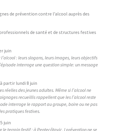
gnes de prévention contre l’alcool auprès des
professionnels de santé et de structures festives
er juin
alcool : leurs slogans, leurs images, leurs objectifs
, l’épisode interroge une question simple: un message
, à partir lundi 8 juin
 réelles des jeunes adultes. Même si l’alcool ne
ignages recueillis rappellent que les l’alcool reste
sode interroge le rapport au groupe, boire ou ne pas
les pratiques festives.
15 juin
le terrain festif : à Pentecôtavic, l prévention ne se