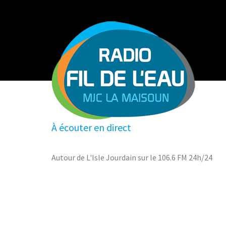
À écouter en direct
Autour de L'Isle Jourdain sur le 106.6 FM 24h/24