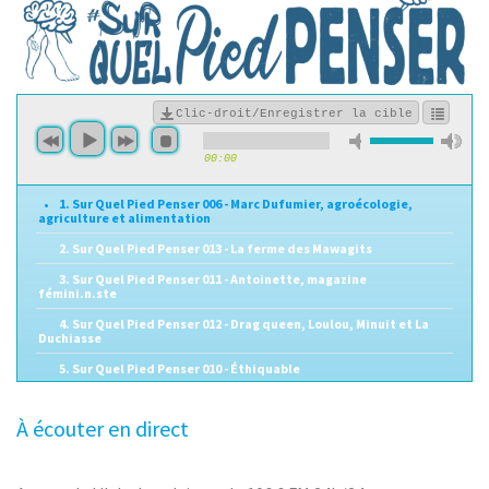
Clic-droit/Enregistrer la cible
00:00
1. Sur Quel Pied Penser 006 - Marc Dufumier, agroécologie,
agriculture et alimentation
2. Sur Quel Pied Penser 013 - La ferme des Mawagits
3. Sur Quel Pied Penser 011 - Antoinette, magazine
fémini.n.ste
4. Sur Quel Pied Penser 012 - Drag queen, Loulou, Minuit et La
Duchiasse
5. Sur Quel Pied Penser 010 - Éthiquable
6. Sur Quel Pied Penser 008 - Les Brutales Rurales, Roller Derby
Gersois
À écouter en direct
7. Sur Quel Pied Penser 007 - Noires de Gascogne et octoplus 03
8. Sur Quel Pied Penser 004 - Cédric Villani & Octoplus 02