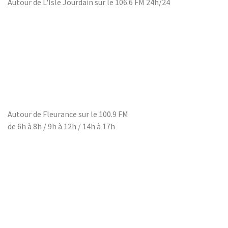
Autour de L'Isle Jourdain sur le 106.6 FM 24h/24
9. Sur Quel Pied Penser 003 - Jean Brasse & Octoplus 01
10. Sur Quel Pied Penser 004 - Balade Nocturne, Biodiversité
et polution lumineuse
11. Sur Quel Pied Penser 002 - Entreprendre Pour Apprendre -
12. Sur Quel Pied Penser 001 - Christophe Cassou et le
marathon des transitions -
Autour de Fleurance sur le 100.9 FM
de 6h à 8h / 9h à 12h / 14h à 17h