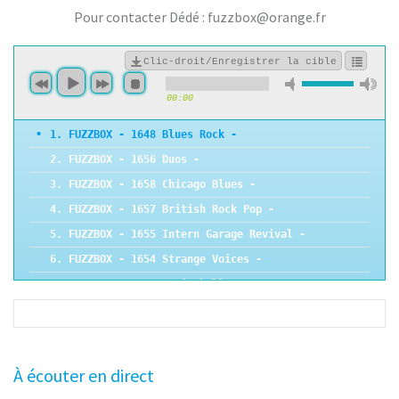
Pour contacter Dédé : fuzzbox@orange.fr
Clic-droit/Enregistrer la cible
00:00
1. FUZZBOX - 1648 Blues Rock -
2. FUZZBOX - 1656 Duos -
3. FUZZBOX - 1658 Chicago Blues -
4. FUZZBOX - 1657 British Rock Pop -
5. FUZZBOX - 1655 Intern Garage Revival -
6. FUZZBOX - 1654 Strange Voices -
7. FUZZBOX - 1653 E Mitchell covers -
8. FUZZBOX - 1651 International Girls -
9. FUZZBOX - 1649 Paul Itik -
10. FUZZBOX - 1634 Keep on rockin -
À écouter en direct
11. FUZZBOX - 1638 Shockwave -