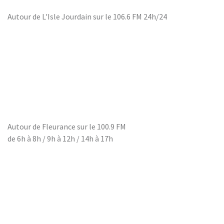
12. FUZZBOX - 1642 Psych Unknows -
Autour de L'Isle Jourdain sur le 106.6 FM 24h/24
13. FUZZBOX - 1640 Satan's Names -
14. FUZZBOX - 1635 Oldies 70-80 -
15. FUZZBOX - 1632 Brutal Planet -
16. FUZZBOX - 1631 Guitar Bands -
17. FUZZBOX - 1627 Glam Rock -
18. FUZZBOX - 1628 Relax -
19. FUZZBOX - 1626 Texas 60s 2 -
20. FUZZBOX - 1624 Texas 60s1 -
Autour de Fleurance sur le 100.9 FM
21. FUZZBOX - 1623 Psych UK 67 -
de 6h à 8h / 9h à 12h / 14h à 17h
22. FUZZBOX - 1622 Standells Vs Chocolate Watch
Bd -
23. FUZZBOX - 1621 Organ -
24. FUZZBOX - 1620 Covers -