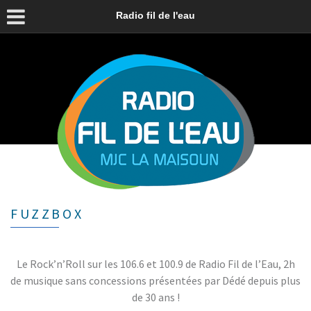
Radio fil de l'eau
FUZZBOX
Le Rock’n’Roll sur les 106.6 et 100.9 de Radio Fil de l’Eau, 2h
de musique sans concessions présentées par Dédé depuis plus
de 30 ans !