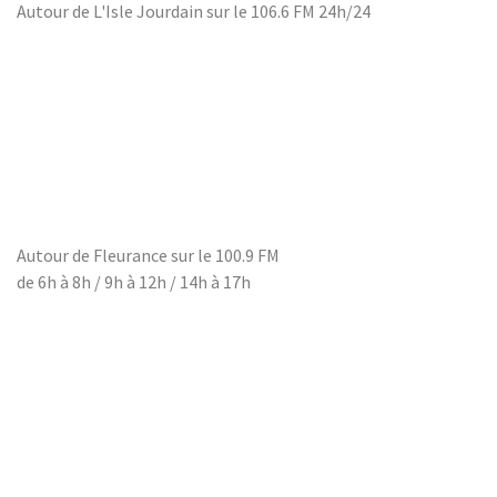
Autour de L'Isle Jourdain sur le 106.6 FM 24h/24
9. Mémoires du Jazz ep 393 Zapping Jazz vol 1.wav - 393 -
10. Mémoires du Jazz ep 392 new orleans voyage vol 4.wav - 392 -
11. Mémoires du Jazz ep 391 new orleans voyage vol 3.wav - 391 -
12. Mémoires du jazz ep 390 new orleans voyage vol2.wav - 390 -
13. Mémoires du Jazz ep 389 new orleans voyage.wav - 389 -
14. Mémoires du jazz - 376 -
15. Mémoires du jazz - 377 -
16. Mémoires du Jazz - 378 -
Autour de Fleurance sur le 100.9 FM
17. Mémoires du jazz - 379 -
de 6h à 8h / 9h à 12h / 14h à 17h
18. Mémoires du Jazz - 382 -
19. Mémoires du Jazz - 380 -
20. Mémoires du Jazz - 383 stardust -
21. Mémoires du Jazz - 384 jacques vidal et coques dingues -
22. Mémoires du jazz - 385 Clifford Brown -
23. Mémoires du jazz - 387 Ray Antoni -
24. Mémoires du jazz - 386 Davis-Aderley -