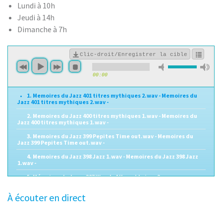
Lundi à 10h
Jeudi à 14h
Dimanche à 7h
Clic-droit/Enregistrer la cible
00:00
1. Memoires du Jazz 401 titres mythiques 2.wav - Memoires du
Jazz 401 titres mythiques 2.wav -
2. Memoires du Jazz 400 titres mythiques 1.wav - Memoires du
Jazz 400 titres mythiques 1.wav -
3. Memoires du Jazz 399 Pepites Time out.wav - Memoires du
Jazz 399 Pepites Time out.wav -
4. Memoires du Jazz 398 Jazz 1.wav - Memoires du Jazz 398 Jazz
1.wav -
5. Mémoires du Jazz - 397 Woody Allen et le jazz 2 -
6. Mémoires du Jazz - 396 Woody Allen et le jazz 1 -
À écouter en direct
7. Mémoires du Jazz - 395 -
8. Mémoires du Jazz ep 394 Zapping Jazz vol 2.wav - 394 -