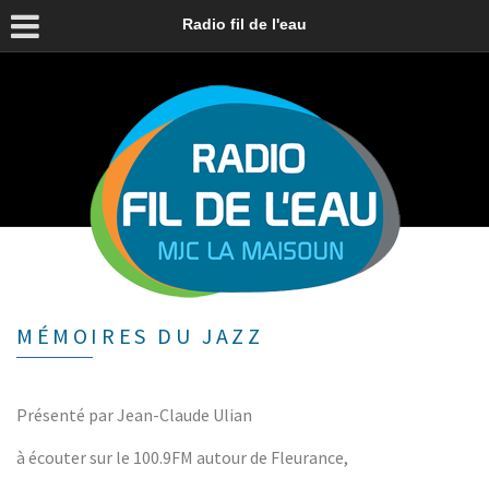
Radio fil de l'eau
MÉMOIRES DU JAZZ
Présenté par Jean-Claude Ulian
à écouter sur le 100.9FM autour de Fleurance,