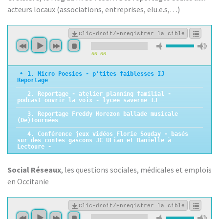
acteurs locaux (associations, entreprises, elu.e.s,…)
Clic-droit/Enregistrer la cible
00:00
1. Micro Poesies - p'tites faiblesses IJ
Reportage
2. Reportage - atelier planning familial -
podcast ouvrir la voix - lycee saverne IJ
3. Reportage Freddy Morezon ballade musicale
(De)tournées
4. Conférence jeux vidéos Florie Souday - basés
sur des contes gascons JC ULian et Danielle à
Lectoure -
5. l'importance de l'occitan et sa place
aujourd'hui table ronde St Clar Bouquinerie JC
Social Réseaux
, les questions sociales, médicales et emplois
Ulian, JM Sutto, Estelle Aries et Marie Francoise
Rivail
en Occitanie
6. Reportage - Focus sur la Langue Occitane -
Musée d'Emile - Simorre -
Clic-droit/Enregistrer la cible
7. Reportage Escota & Minja Festival 2025 -