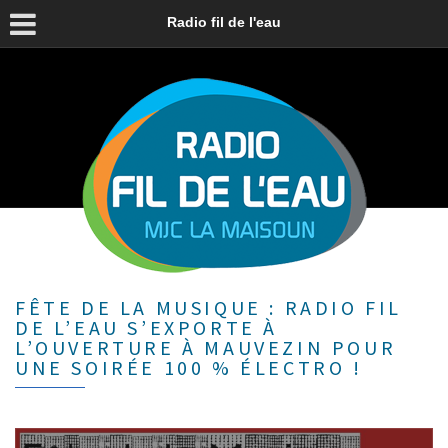
Radio fil de l'eau
FÊTE DE LA MUSIQUE : RADIO FIL
DE L’EAU S’EXPORTE À
L’OUVERTURE À MAUVEZIN POUR
UNE SOIRÉE 100 % ÉLECTRO !